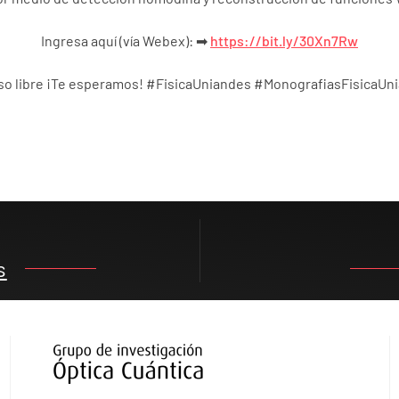
Ingresa aquí (vía Webex): ➡
https://bit.ly/30Xn7Rw
o libre ¡Te esperamos! #FisicaUniandes #MonografiasFisicaUn
s