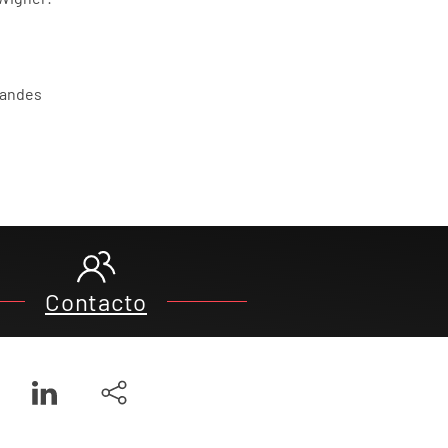
iandes
Contacto
Leaflet
|
©
OpenStreetMap