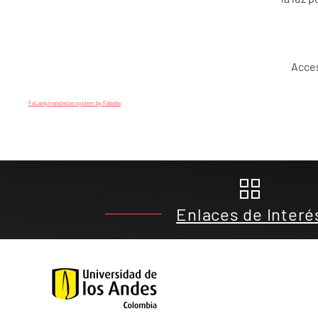
Acces
FaLang translation system by Faboba
Enlaces de Interé