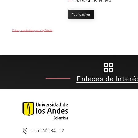
PHYSICAL REVIEW A
Publicación
FaLang translation system by Faboba
Enlaces de Interé
Cra 1 Nº 18A - 12