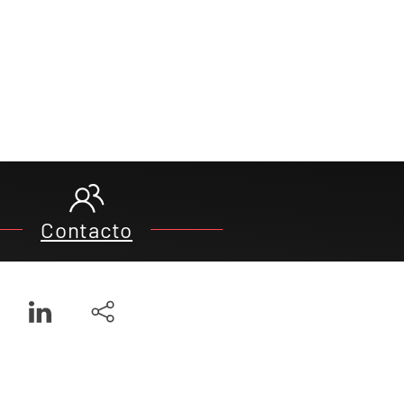
Contacto
Leaflet
|
©
OpenStreetMap