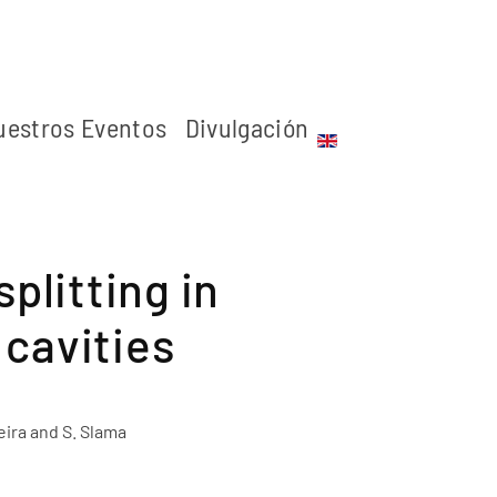
uestros Eventos
Divulgación
plitting in
 cavities
xeira and S. Slama