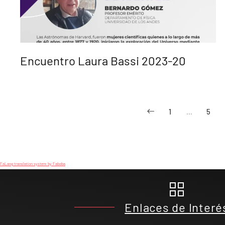
Encuentro Laura Bassi 2023-20
1
…
5
FaLang translation system by Faboba
Enlaces de Interé