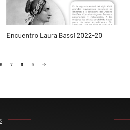
Encuentro Laura Bassi 2022-20
6
7
8
9
s