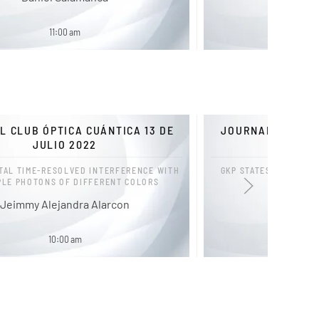
Miguel Á
11:00 am
1
L CLUB ÓPTICA CUÁNTICA 13 DE
JOURNAL CLUB ÓP
JULIO 2022
JUL
TAL TIME-RESOLVED INTERFERENCE WITH
GKP STATES AND OPTI
PLE PHOTONS OF DIFFERENT COLORS
QUANTU
Jeimmy Alejandra Alarcon
Jose Ri
10:00 am
1