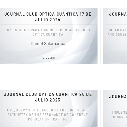
JOURNAL CLUB ÓPTICA CUÁNTICA 17 DE
JOURNA
JULIO 2024
LUZ ESTRUCTURADA Y SU IMPLEMENTACIÓN EN LA
LINEAR CA
ÓPTICA CUÁNTICA
AND SQUEE
Daniel Salamanca
10:00 am
JOURNAL CLUB ÓPTICA CUÁNTICA 26 DE
JOURNA
JULIO 2023
FREQUENCY SHIFT CAUSED BY THE LINE-SHAPE
IMPLEME
ASYMMETRY OF THE RESONANCE OF COHERENT
DISCRE
POPULATION TRAPPING