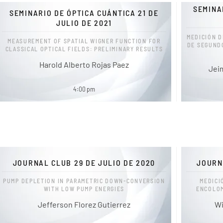
SEMINA
SEMINARIO DE ÓPTICA CUÁNTICA 21 DE
JULIO DE 2021
MEDICIÓN D
MEASUREMENT OF SPATIAL WIGNER FUNCTION FOR
DE SEGUND
CLASSICAL OPTICAL FIELDS: PRELIMINARY RESULTS
Harold Alberto Rojas Paez
Jeim
4:00 pm
JOURNAL CLUB 29 DE JULIO DE 2020
JOURN
PUMP DEPLETION IN PARAMETRIC DOWN-CONVERSION
MEDICI
WITH LOW PUMP ENERGIES
ENCOLOM
Jefferson Florez Gutierrez
Wi