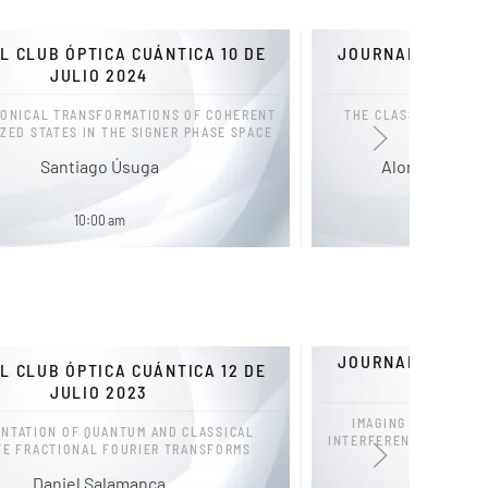
L CLUB ÓPTICA CUÁNTICA 10 DE
JOURNAL CLUB ÓP
JULIO 2024
JUL
NONICAL TRANSFORMATIONS OF COHERENT
THE CLASSICAL PICT
ZED STATES IN THE SIGNER PHASE SPACE
MULTIPORT
Santiago Úsuga
Alonso Boter
10:00 am
1
JOURNAL CLUB ÓP
L CLUB ÓPTICA CUÁNTICA 12 DE
JUL
JULIO 2023
IMAGING SPATIOTE
NTATION OF QUANTUM AND CLASSICAL
INTERFERENCE OF BIPH
TE FRACTIONAL FOURIER TRANSFORMS
HIGH SC
Daniel Salamanca