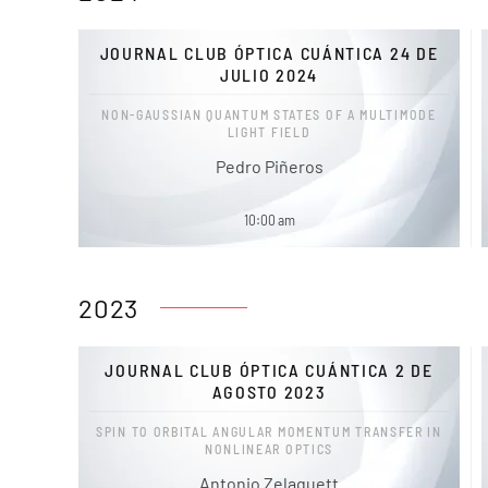
JOURNAL CLUB ÓPTICA CUÁNTICA 24 DE
JULIO 2024
NON-GAUSSIAN QUANTUM STATES OF A MULTIMODE
LIGHT FIELD
Pedro Piñeros
10:00 am
2023
JOURNAL CLUB ÓPTICA CUÁNTICA 2 DE
AGOSTO 2023
SPIN TO ORBITAL ANGULAR MOMENTUM TRANSFER IN
NONLINEAR OPTICS
Antonio Zelaquett