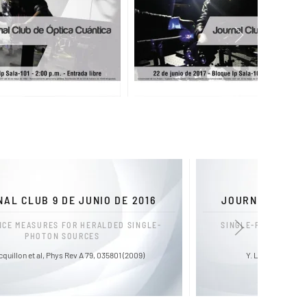
AL CLUB 9 DE JUNIO DE 2016
JOURNAL CLUB 2
CE MEASURES FOR HERALDED SINGLE-
SINGLE-PHOTON SPE
PHOTON SOURCES
MO
cquillon et al, Phys Rev A 79, 035801 (2009)
Y. L. A. Rezus et a