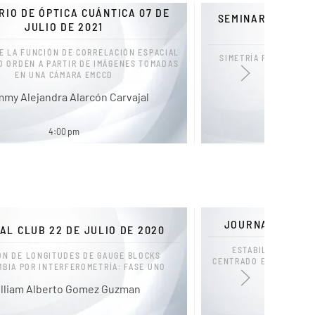
RIO DE ÓPTICA CUÁNTICA 07 DE
SEMINARIO DE ÓP
JULIO DE 2021
JUNIO
E LA FUNCIÓN DE CORRELACIÓN ESPACIAL
SIMETRÍA PERMUTACI
O ORDEN A PARTIR DE IMÁGENES TOMADAS
INFORMAC
EN UNA CÁMARA EMCCD
Alonso 
my Alejandra Alarcón Carvajal
4
4:00 pm
JOURNAL CLUB 1
AL CLUB 22 DE JULIO DE 2020
ESTABILIZACIÓN E
ÓN DE LONGITUDES DE GAUGE BLOCKS
CENTRADO EN TRANSICI
BIA POR INTERFEROMETRÍA: FASE UNO
DE
lliam Alberto Gomez Guzman
Nicolas M