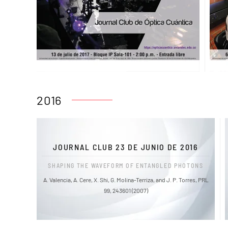
2016
JOURNAL CLUB 23 DE JUNIO DE 2016
SHAPING THE WAVEFORM OF ENTANGLED PHOTONS
A. Valencia, A. Cere, X. Shi, G. Molina-Terriza, and J. P. Torres, PRL
99, 243601 (2007)