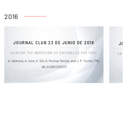
2016
JOURNAL CLUB 23 DE JUNIO DE 2016
JOU
SHAPING THE WAVEFORM OF ENTANGLED PHOTONS
ENTA
A. Valencia, A. Cere, X. Shi, G. Molina-Terriza, and J. P. Torres, PRL
99, 243601 (2007)
FaLang translation system by Faboba
Enlaces de Interés