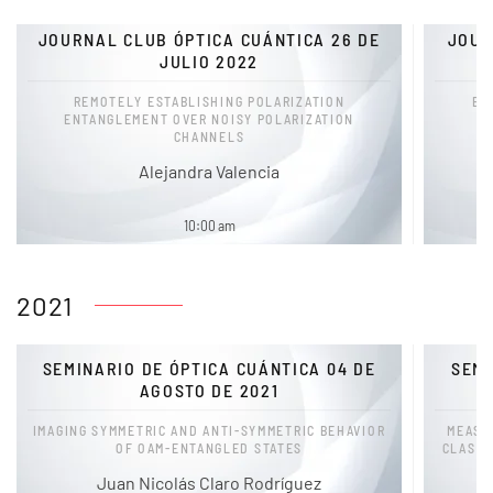
JOURNAL CLUB ÓPTICA CUÁNTICA 26 DE
JOUR
JULIO 2022
REMOTELY ESTABLISHING POLARIZATION
EX
ENTANGLEMENT OVER NOISY POLARIZATION
CHANNELS
M
Alejandra Valencia
10:00 am
2021
SEMINARIO DE ÓPTICA CUÁNTICA 04 DE
SEMI
AGOSTO DE 2021
IMAGING SYMMETRIC AND ANTI-SYMMETRIC BEHAVIOR
MEASU
OF OAM-ENTANGLED STATES
CLASSI
Juan Nicolás Claro Rodríguez