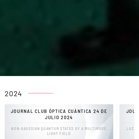
2024
JOURNAL CLUB ÓPTICA CUÁNTICA 24 DE
JOUR
JULIO 2024
NON-GAUSSIAN QUANTUM STATES OF A MULTIMODE
LUZ E
LIGHT FIELD