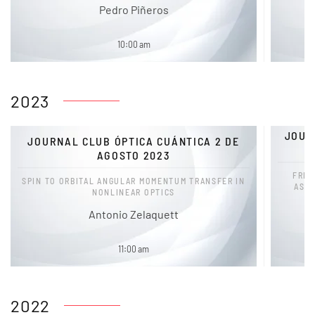
Pedro Piñeros
10:00 am
2023
JOUR
JOURNAL CLUB ÓPTICA CUÁNTICA 2 DE
AGOSTO 2023
FREQ
SPIN TO ORBITAL ANGULAR MOMENTUM TRANSFER IN
ASY
NONLINEAR OPTICS
Antonio Zelaquett
11:00 am
2022