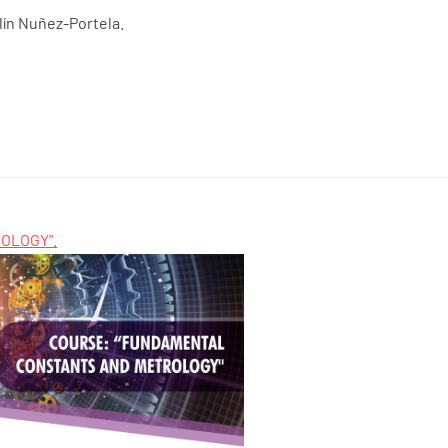
lín Nuñez-Portela.
OLOGY".