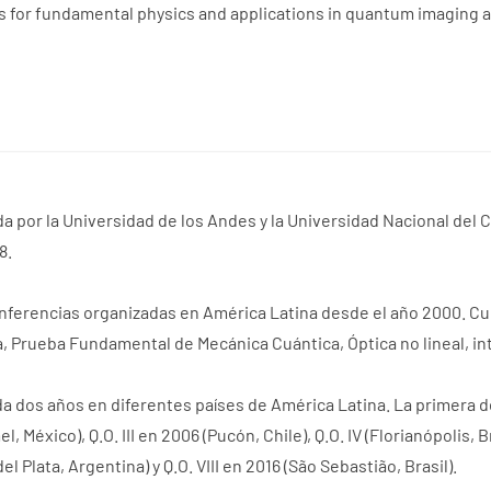
ons for fundamental physics and applications in quantum imaging 
a por la Universidad de los Andes y la Universidad Nacional del C
8.
nferencias organizadas en América Latina desde el año 2000. Cu
 Prueba Fundamental de Mecánica Cuántica, Óptica no lineal, int
a dos años en diferentes países de América Latina. La primera de
México), Q.O. III en 2006 (Pucón, Chile), Q.O. IV (Florianópolis, B
del Plata, Argentina) y Q.O. VIII en 2016 (São Sebastião, Brasil).